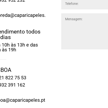
932 952 232
reda@caparicapeles.
endimento todos
 dias
 10h às 13h e das
 às 19h
SBOA
1 822 75 53
932 391 162
boa@caparicapeles.pt