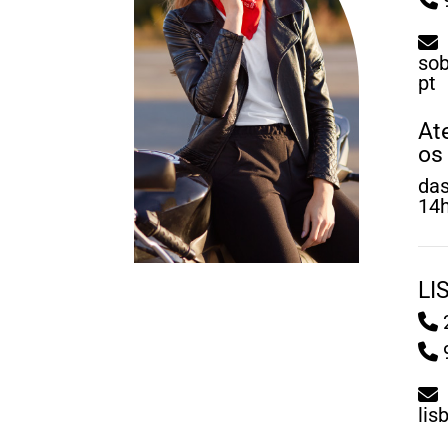
sob
pt
At
os
das
14h
LI
2
lis