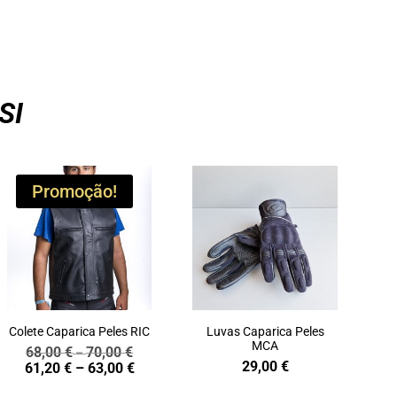
SI
Promoção!
Colete Caparica Peles RIC
Luvas Caparica Peles
MCA
68,00
€
70,00
€
Price
–
29,00
€
Price
61,20
€
–
63,00
€
range:
range:
68,00 €