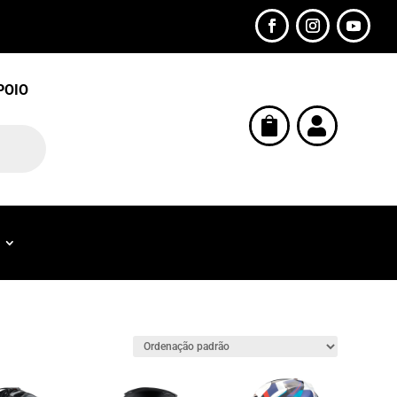
POIO

