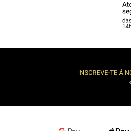
At
se
das
14h
INSCREVE-TE Á 