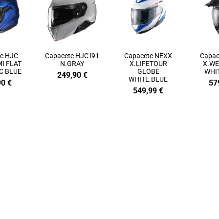
te HJC
Capacete HJC i91
Capacete NEXX
Capac
MI FLAT
N.GRAY
X.LIFETOUR
X.WE
C BLUE
GLOBE
WHI
249,90
€
WHITE.BLUE
90
€
57
549,99
€