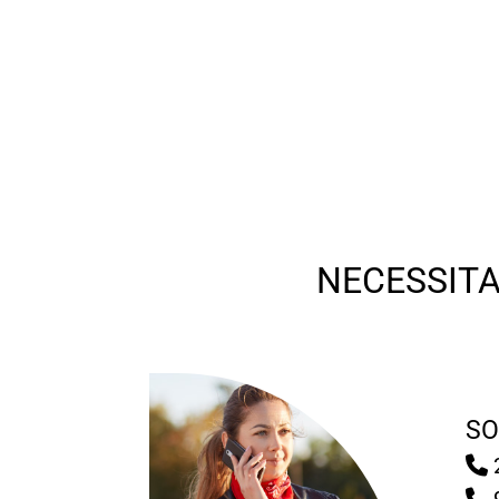
NECESSITA
SO
2