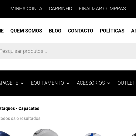
MINHA CONTA
CARRINHO
FINALIZAR COMPRAS
ME
QUEM SOMOS
BLOG
CONTACTO
POLÍTICAS
A
s
APACETE
EQUIPAMENTO
ACESSÓRIOS
OUTLET
staques - Capacetes
todos os 6 resultados