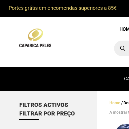
Portes grátis em encomendas superiores a 85€
HO
Product
search
C
Home
/ De
FILTROS ACTIVOS
A mostrar 
FILTRAR POR PREÇO