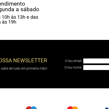
endimento
gunda a sábado
 10h às 13h e das
 às 19h
NOSSA NEWSLETTER
O teu email:
O teu nome:
e sabe de tudo em primeira mão!