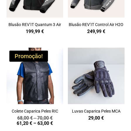
Blusão REV’IT Quantum 3 Air
Blusão REV’IT Control Air H2O
199,99
€
249,99
€
Promoção!
Colete Caparica Peles RIC
Luvas Caparica Peles MCA
68,00
€
70,00
€
29,00
€
Price
–
Price
61,20
€
–
63,00
€
range:
range:
68,00 €