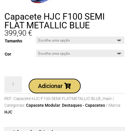
Capacete HJC F100 SEMI
FLAT METALLIC BLUE
399,90
€
Tamanho
Cor
Quantidade
Adicionar
de
Capacete
REF:
Capacete-HJC-F100-SEMI-FLAT-METALLIC-BLUE_main
HJC
Categorias:
Capacete Modular
,
Destaques - Capacetes
Marca:
F100
HJC
SEMI
FLAT
METALLIC