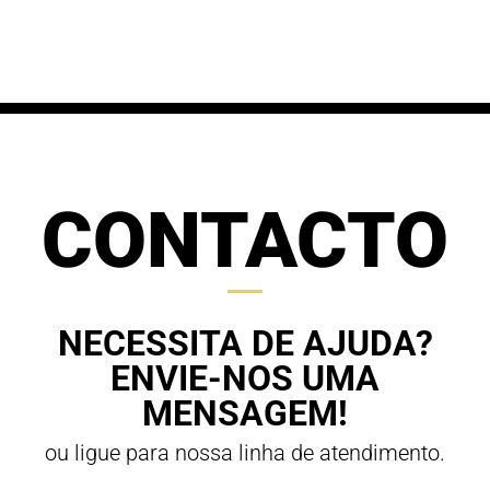
61,20 €
through
through
70,00 €
63,00 €
CONTACTO
NECESSITA DE AJUDA?
ENVIE-NOS UMA
MENSAGEM!
ou ligue para nossa linha de atendimento.