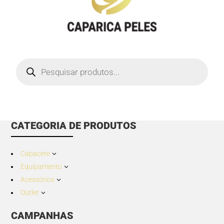
Products
search
CATEGORIA DE PRODUTOS
Capacete
3
Equipamento
3
Acessórios
3
Outlet
3
CAMPANHAS